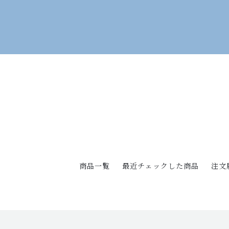
商品一覧
最近チェックした商品
注文